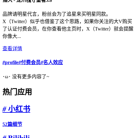
猎人 -
龙爪槐守望者
5.8
品牌请明星代言，粉丝会为了追星来买明星同款。
X（Twitter）似乎也借鉴了这个思路，如果你关注的大V购买
了认证付费会员，在你查看他主页时，X（Twitter）就会提醒
你像大...
查看详情
#
profile
#
付费会员
#
名人效应
･ω･ 没有更多内容了~
热门应用
#
小红书
52篇细节