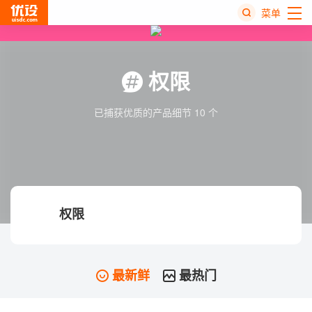
菜单
热
搜
权限
榜
已捕获优质的产品细节 10 个
权限
最新鲜
最热门