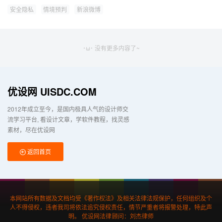
安全隐私
情境预判
新浪微博
･ω･ 没有更多内容了~
优设网 UISDC.COM
2012年成立至今，是国内极具人气的设计师交
流学习平台
看设计文章，学软件教程，找灵感
素材，尽在优设网
返回首页
本网站所有数据及文档均受《著作权法》及相关法律法规保护，任何组织及个
人不得侵权，违者我司将依法追究侵权责任，情节严重者将报警处理，特此声
明。 优设网法律顾问：刘杰律师