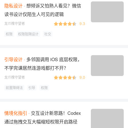
隐私设计
想倾诉又怕熟人看见？微信
读书设计仅陌生人可见的逻辑
9.3
龙爪槐守望者
权限
权限阻隔设计
社交
引导设计
多邻国调用 iOS 底层权限，
不学完课居然连游戏都打不开？
9.0
龙爪槐守望者
前置障碍法
引导
权限
情境化指引
交互设计新思路！Codex
通过拖拽交互大幅缩短权限开启路径