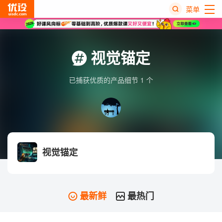
菜单
热
搜
视觉锚定
榜
已捕获优质的产品细节 1 个
视觉锚定
最新鲜
最热门