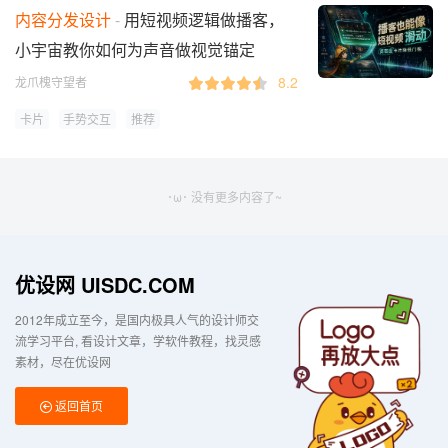
内容分发设计
用短视频逻辑做播客，
小宇宙教你如何为声音做视觉锚定
8.2
龙爪槐守望者
卡片
手势交互
推荐
･ω･ 没有更多内容了~
优设网 UISDC.COM
2012年成立至今，是国内极具人气的设计师交
流学习平台
看设计文章，学软件教程，找灵感
素材，尽在优设网
返回首页