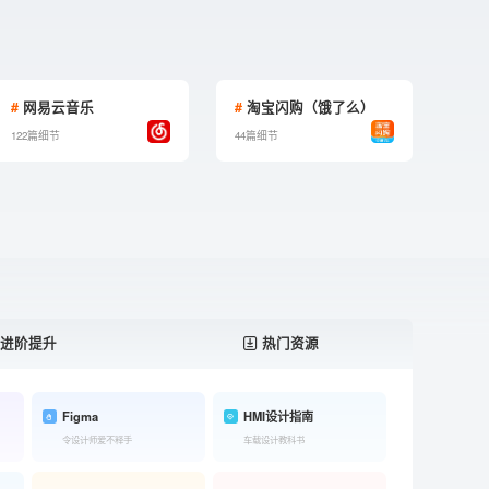
#
网易云音乐
#
淘宝闪购（饿了么）
122篇细节
44篇细节
进阶提升
热门资源
Figma
HMI设计指南
令设计师爱不释手
车载设计教科书