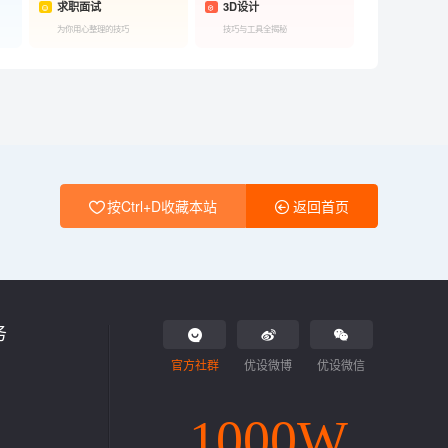
求职面试
3D设计
为你用心整理的技巧
技巧与工具全揭秘
按Ctrl+D收藏本站
返回首页
务
官方社群
优设微博
优设微信
1000W