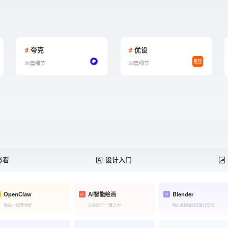
#
夸克
#
优设
31篇细节
37篇细节
必看
设计入门
OpenClaw
AI智能绘画
Blender
快来一起养龙虾
让AI助你一臂之力
称心如意的3D设计法宝