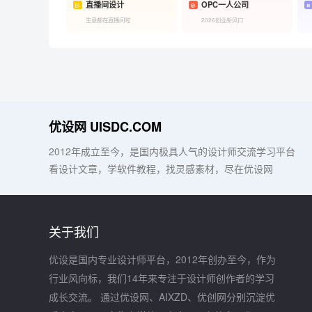
直播间设计
OPC一人公司
生意都在直播间啦
2026创业新风口
优设网 UISDC.COM
2012年成立至今，是国内极具人气的设计师交流学习平台
看设计文章，学软件教程，找灵感素材，尽在优设网
关于我们
优设是国内专业设计师平台，2012年创办至今，作为
行业风向标，我们14年来专注于设计师创作者的学习
成长交流。 通过优设网、AIXZD、优创网分别沉淀优