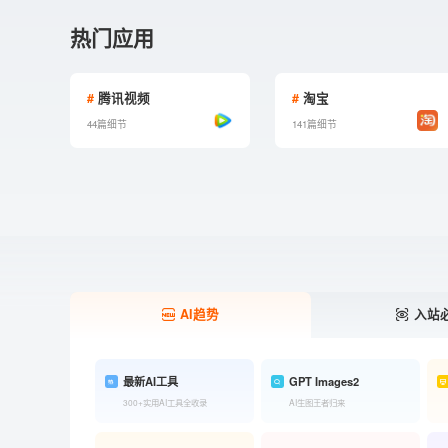
热门应用
#
腾讯视频
#
淘宝
44篇细节
141篇细节
AI趋势
入站
最新AI工具
GPT Images2
300+实用AI工具全收录
AI生图王者归来