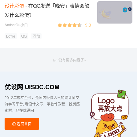
设计彩蛋
在QQ发送「晚安」表情会触
发什么彩蛋？
9.3
AmberDu小白
Lottie
QQ
互动
･ω･ 没有更多内容了~
优设网 UISDC.COM
2012年成立至今，是国内极具人气的设计师交
流学习平台
看设计文章，学软件教程，找灵感
素材，尽在优设网
返回首页