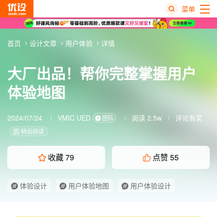
菜单
热
首页
设计文章
用户体验
详情
搜
榜
大厂出品！帮你完整掌握用户
体验地图
2024/07/24
VMIC UED
阅读 2.5w
评论有奖
团队
稍后阅读
收藏
79
点赞
55
体验设计
用户体验地图
用户体验设计
设计方法