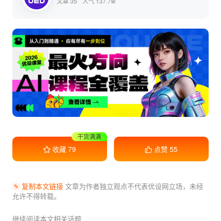
文章 35
人气 137.7w
干货满满
收藏学习
收藏
79
点赞
55
复制本文链接
文章为作者独立观点不代表优设网立场，
未经
允许不得转载。
继续阅读本文相关话题