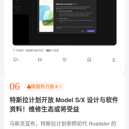
华尔街“无畏女孩”推出全新品牌
07
形象！从公共雕塑延展为独立品牌
State Street 正将纽约地标“无畏女孩”从公共雕塑扩展为
完整品牌，由 Rudy 联合 Odd Shaped Objects 打造新
视觉体系，覆盖标志、网站、社交媒体与公益周边。设
计以雕塑的鲜明姿态为核心，采用大胆字体、聚焦色彩
和简洁系统，让这一诞生于 2017 年的文化符号进入数
字与线下传播场景，并为 2027 年十周年系列活动铺
路。
06
情报热力值
8.1
特斯拉计划开放 Model S/X 设计与软件
资料！维修生态或将受益
马斯克宣布，特斯拉计划参照初代 Roadster 的