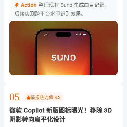
整理现有 Suno 生成曲目记录，
Action
除 3D 阴影转向扁平化设计
后续实测跨平台水印识别效果。
微软 Copilot 新版图标近期在 Edge Canary 测试版中意
外曝光，并短暂出现在部分菜单及新版 Microsoft 365
应用中。曝光版本延续现有图标的色彩与基本轮廓，但
去掉 3D 阴影和立体质感，整体视觉趋向扁平、简洁。
目前微软尚未正式公布这套图标，具体上线时间仍不确
定。
05
情报热力值
8.2
微软 Copilot 新版图标曝光！移除 3D
阴影转向扁平化设计