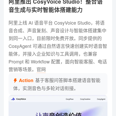
阿里推出 CosyVoice Studio！整合语
蚂蚁百灵开源 Ling-3.0-flash！
音生成与实时智能体搭建能力
01
5.1B 激活参数兼顾推理与部署效率
阿里上线 AI 语音平台 CosyVoice Studio，将语
蚂蚁集团旗下百灵大模型正式开源新一代原生混合推理
模型 Ling-3.0-flash，采用 124B 总参数、5.1B 激活参
音合成、声音复刻、声音设计与智能体搭建集中
数的混合线性 MoE 架构，并提供基础版及 FP8、
到同一入口，目前限时免费开放。同步提供的
FP4、INT4 等版本。模型支持 256K 上下文训练，可通
CosyAgent 可通过自然语言快速创建实时语音智
过 API、单机私有化或高性能集群部署，重点覆盖代
码、研究及 Agent 等任务。
能体，并接入企业知识与工具调用，也兼容
Prompt 和 Workflow 配置，面向智能客服、电话
营销等场景。
官网
基于客服问答脚本搭建语音智能
Action
体，实测音色与多轮对话衔接。
阿里推出 CosyVoice Studio！
02