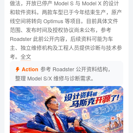
做法，开放已停产 Model S 与 Model X 的设计
和软件资料。两款车型已于今年结束生产，原产
线空间将转向 Optimus 等项目。目前具体文件
耐克为文班亚马推出全新个人
08
LOGO！VW 字母组合塑造成外星人
范围、发布时间及授权协议尚未公布，参考
轮廓
Roadster 此前公开内容，后续资料可能为车
主、独立维修机构及工程人员提供诊断与技术参
耐克近日公开文班亚马全新个人标识，以姓名首字母
V、W 重新组合，并通过负形与尖角结构形成外星人脸
考。
全文
部轮廓，延续其长期使用的“The Alien”个人形象。同期
消息显示，文班亚马已与耐克续签长期合作，并将获得
参考 Roadster 公开资料结构，
Action
个人签名鞋产品线；目前首款签名鞋的正式名称、造型
整理 Model S/X 维修与诊断需求。
及发布时间尚未公布，新 LOGO 后续有望成为其个人产
品体系的核心视觉资产。