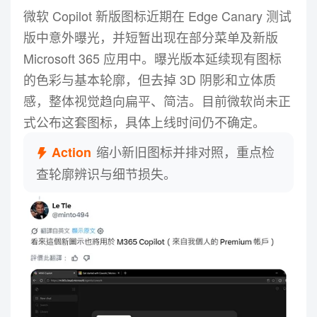
微软 Copilot 新版图标近期在 Edge Canary 测试
版中意外曝光，并短暂出现在部分菜单及新版
Microsoft 365 应用中。曝光版本延续现有图标
特斯拉计划开放 Model S/X 设计
的色彩与基本轮廓，但去掉 3D 阴影和立体质
06
与软件资料！维修生态或将受益
感，整体视觉趋向扁平、简洁。目前微软尚未正
式公布这套图标，具体上线时间仍不确定。
马斯克宣布，特斯拉计划参照初代 Roadster 的做法，
开放已停产 Model S 与 Model X 的设计和软件资料。
缩小新旧图标并排对照，重点检
Action
两款车型已于今年结束生产，原产线空间将转向
Optimus 等项目。目前具体文件范围、发布时间及授权
查轮廓辨识与细节损失。
协议尚未公布，参考 Roadster 此前公开内容，后续资
料可能为车主、独立维修机构及工程人员提供诊断与技
术参考。