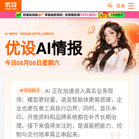
菜单
热
搜
AI NEWS · DESIGN INTELLIGENCE
榜
优设
AI情报
今日
08月08日
星期六
AI 正在加速进入真实业务现
情报解读
场：模型更轻量，语音智能体更易搭建，企
业也更在意工具执行边界；同时，音乐水
印、开放资料和品牌系统都在补齐长期治
理。接下来值得关注的，是谁能把能力、控
制与交付效率真正串起来。