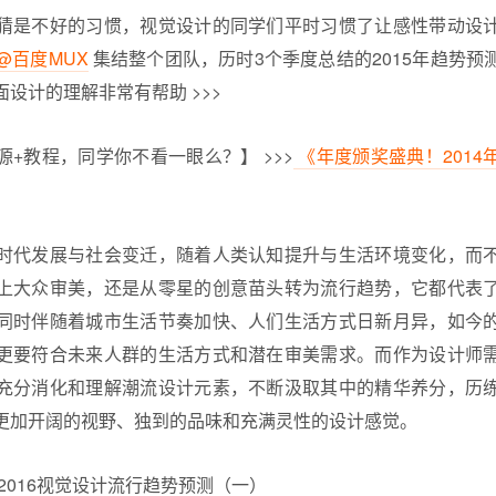
猜是不好的习惯，
视觉设计
的同学们平时习惯了让感性带动设
@百度MUX
集结整个团队，历时3个季度总结的2015年趋势预
设计的理解非常有帮助 >>>
+教程，同学你不看一眼么？】 >>>
《年度颁奖盛典！2014
时代发展与社会变迁，随着人类认知提升与生活环境变化，而
上大众审美，还是从零星的创意苗头转为流行趋势，它都代表
同时伴随着城市生活节奏加快、人们生活方式日新月异，如今
更要符合未来人群的生活方式和潜在审美需求。而作为设计师
充分消化和理解潮流设计元素，不断汲取其中的精华养分，历
更加开阔的视野、独到的品味和充满灵性的设计感觉。