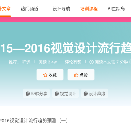
计文章
热门频道
设计导航
培训课程
AI星踪岛
15—2016视觉设计流
推荐：
程远
阅读 3.4w
评论有奖
阅读本文需 7 分钟
收藏
点赞
经验分享
视觉设计
设计趋势