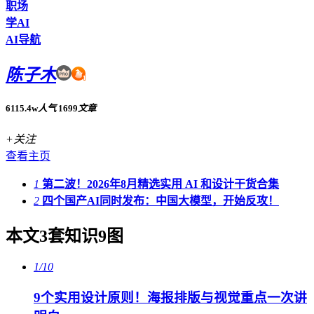
职场
学AI
AI导航
陈子木
6115.4w
人气
1699
文章
+关注
查看主页
1
第二波！2026年8月精选实用 AI 和设计干货合集
2
四个国产AI同时发布：中国大模型，开始反攻！
本文3套知识9图
1/10
9个实用设计原则！海报排版与视觉重点一次讲