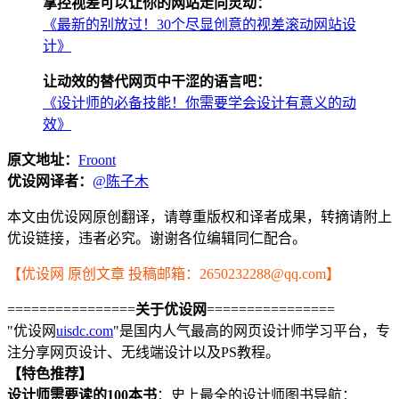
掌控视差可以让你的网站走向灵动：
《最新的别放过！30个尽显创意的视差滚动网站设
计》
让动效的替代网页中干涩的语言吧：
《设计师的必备技能！你需要学会设计有意义的动
效》
原文地址：
Froont
优设网译者：
@陈子木
本文由优设网原创翻译，请尊重版权和译者成果，转摘请附上
优设链接，违者必究。谢谢各位编辑同仁配合。
【优设网 原创文章 投稿邮箱：2650232288@qq.com】
================
关于优设网
================
"优设网
uisdc.com
"是国内人气最高的网页设计师学习平台，专
注分享网页设计、无线端设计以及PS教程。
【特色推荐】
设计师需要读的100本书
：史上最全的设计师图书导航：