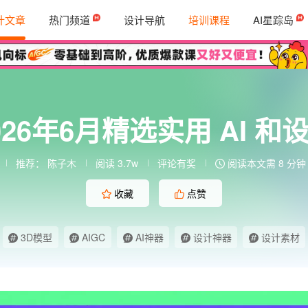
计文章
热门频道
设计导航
培训课程
AI星踪岛
26年6月精选实用 AI 
推荐：
陈子木
阅读 3.7w
评论有奖
阅读本文需 8 分钟
收藏
点赞
3D模型
AIGC
AI神器
设计神器
设计素材