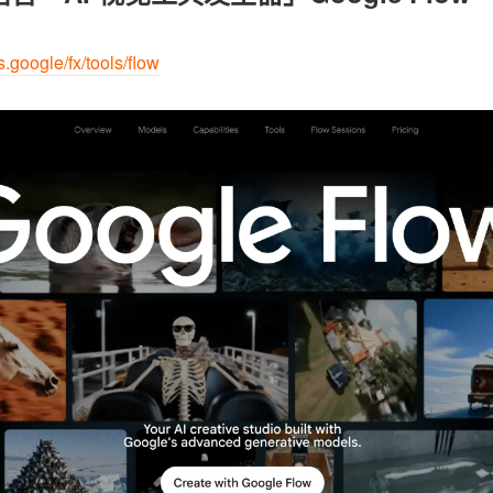
bs.google/fx/tools/flow