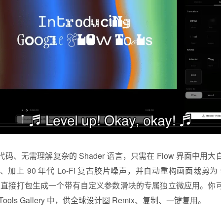
码、无需理解复杂的 Shader 语言，只需在 Flow 界面中用
上 90 年代 Lo-Fi 复古胶片噪声，并自动重构画面裁剪为 
秒内，直接打包生成一个带有自定义参数滑块的专属独立微应用。你
ols Gallery 中，供全球设计圈 Remix、复制、一键复用。