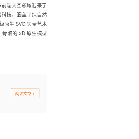
觉设计与前端交互领域迎来了
黑科技，涵盖了纯自然
业级原生 SVG 矢量艺术
V、骨骼的 3D 原生模型
阅读文章
>