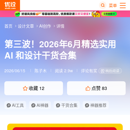
菜单
热
首页
设计文章
AI创作
详情
搜
榜
第三波！2026年6月精选实用
AI 和设计干货合集
2026/06/15
陈子木
阅读 2.9w
评论有奖
稍后阅读
收藏
12
点赞
83
AI工具
AI神器
干货合集
神器推荐