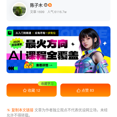
陈子木
文章 1699
人气 6116.7w
收藏学习
干货满满
收藏
12
点赞
83
复制本文链接
文章为作者独立观点不代表优设网立场，
未经
允许不得转载。