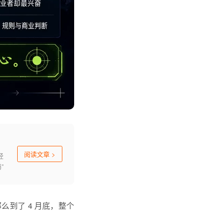
阅读文章
>
经
”
I
到了 4 月底，整个