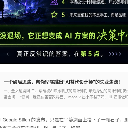
一个破局思路，帮你彻底跳出“AI替代设计师”的失业焦虑！
一、全文速览图 二、写给被AI焦虑裹挟的设计师们 最近身边的设计师朋友
常会问： “健哥，我还在苦苦改界面，image 2 出来不裂了吗，UI 还能做吗
“投简历全要求会 AI 绘图，工作 3 年，突然觉得自己要失业了” “天天刷到 A
替代设计师的内容，越看越慌，要不要
 Google
Stitch
的发布，只是在平静湖面上投下了一颗石子，那么