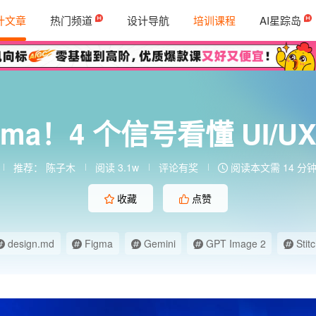
计文章
热门频道
设计导航
培训课程
AI星踪岛
gma！4 个信号看懂 UI
推荐：
陈子木
阅读 3.1w
评论有奖
阅读本文需 14 分
收藏
点赞
design.md
Figma
Gemini
GPT Image 2
Stit