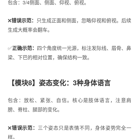
包含：3/4侧面、侧面、仰视、俯视。
❌
错误示范：
只生成正面和侧面，忽略仰视和俯视。后续
生成大概率会翻车。
✅
正确示范：
四个角度统一光源，标注发际线、眉骨、鼻
梁、下巴的相对位置，确保结构一致。
【模块8】姿态变化：3种身体语言
包含：放松、紧张、自信。核心是肢体语言，注意肩
膀、脊柱、腿部的变化。
❌
错误示范：
三个姿态只是表情不同，身体姿势完全一
样。