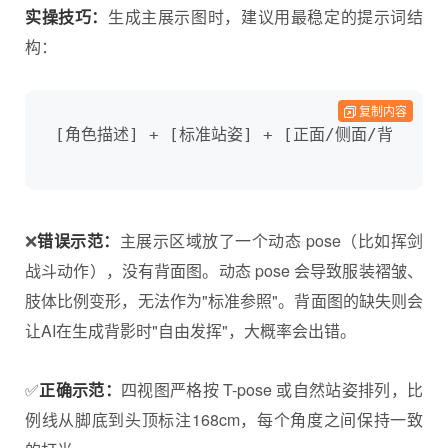
实操技巧：
生成主展示图时，建议用最稳定的提示词结
构：
复制内容
[角色描述] + [标准站姿] + [正面/侧面/背面] +
❌
错误示范：
主展示区域放了一个动态 pose（比如挥剑
战斗动作），没有背面图。动态 pose 会导致服装褶皱、
肢体比例变形，无法作为"标准参照"。背面图的缺失则会
让AI在生成背影时"自由发挥"，大概率会出错。
✅
正确示范：
四视图严格按 T-pose 或自然站姿排列，比
例线从脚底到头顶标注168cm，每个角度之间保持一致