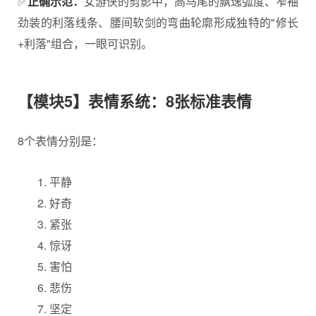
✅
正确示范：
女游侠的剪影中，高马尾的飘逸弧度、窄袖
劲装的利落线条、腰间软剑的弯曲轮廓形成独特的"修长
+利落"组合，一眼可识别。
【模块5】表情系统：8张标准表情
8个表情分别是：
平静
好奇
紧张
惊讶
害怕
悲伤
坚定