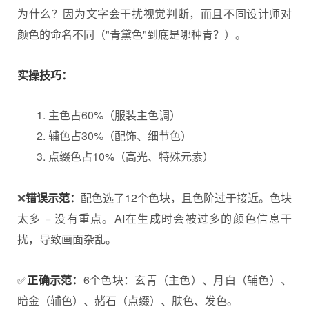
为什么？因为文字会干扰视觉判断，而且不同设计师对
颜色的命名不同（"青黛色"到底是哪种青？）。
实操技巧：
主色占60%（服装主色调）
辅色占30%（配饰、细节色）
点缀色占10%（高光、特殊元素）
❌
错误示范：
配色
选了12个色块，且色阶过于接近。色块
太多 = 没有重点。AI在生成时会被过多的颜色信息干
扰，导致画面杂乱。
✅
正确示范：
6个色块：玄青（主色）、月白（辅色）、
暗金（辅色）、赭石（点缀）、肤色、发色。