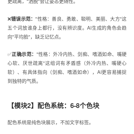
更疏离，"洒脱"会让姿态更随性。
❌
错误示范：
"性格：善良、勇敢、聪明、美丽、大方"这
五个词放谁身上都行，没有辨识度。AI生成的角色会趋
向"平均脸"，缺乏记忆点。
✅
正确示范：
"性格：外冷内热、剑痴、嗜酒如命、嘴硬
心软、厌世疏离"这组词有矛盾感（外冷内热、嘴硬心
软）、有具体指向（剑痴、嗜酒如命），AI更容易捕捉
到独特的气质。
【模块2】配色系统：6-8个色块
配色系统是纯色块展示，不加文字标签。