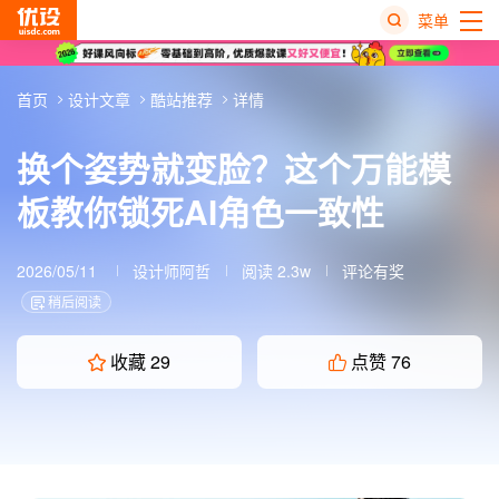
菜单
热
首页
设计文章
酷站推荐
详情
搜
榜
换个姿势就变脸？这个万能模
板教你锁死AI角色一致性
2026/05/11
设计师阿哲
阅读 2.3w
评论有奖
稍后阅读
收藏
29
点赞
76