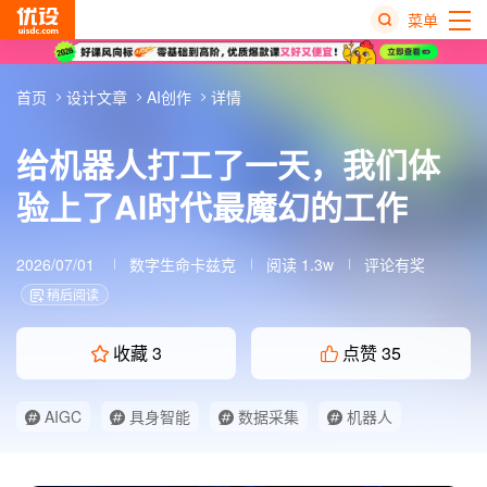
菜单
热
首页
设计文章
AI创作
详情
搜
榜
给机器人打工了一天，我们体
验上了AI时代最魔幻的工作
2026/07/01
数字生命卡兹克
阅读 1.3w
评论有奖
稍后阅读
收藏
3
点赞
35
AIGC
具身智能
数据采集
机器人