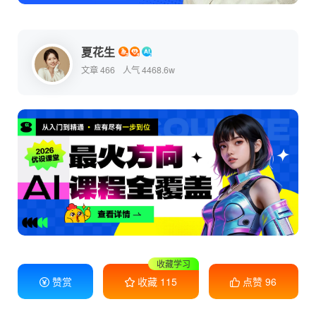
夏花生
文章 466
人气 4468.6w
收藏学习
赞赏
收藏
115
点赞
96