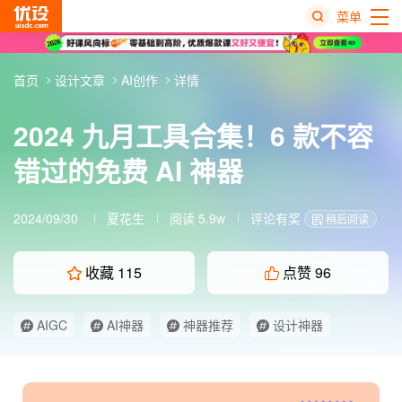
菜单
热
首页
设计文章
AI创作
详情
搜
榜
2024 九月工具合集！6 款不容
错过的免费 AI 神器
2024/09/30
夏花生
阅读 5.9w
评论有奖
稍后阅读
收藏
115
点赞
96
AIGC
AI神器
神器推荐
设计神器