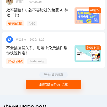
夏花生
2024/07/01
效率翻倍！6 款不容错过的免费 AI 神
AI创作
器（七）
稍后阅读
AIGC
彩云Sky
2020/11/26
不会插画没关系，用这个免费插件帮
神器推荐
你快速搞定！
稍后阅读
blush.design
还有8篇更精彩
继续阅读最新热门文章
优设网 UISDC.COM