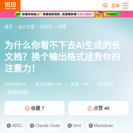
菜单
热
首页
设计文章
AI创作
详情
搜
榜
为什么你看不下去AI生成的长
文档？换个输出格式拯救你的
注意力！
2026/05/15
哲子在做ai pm
阅读 1.6w
评论有奖
稍后阅读
收藏
7
点赞
40
AIGC
Claude Code
html
Markdown