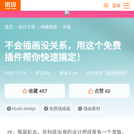
菜单
热
首页
设计文章
神器推荐
详情
搜
榜
不会插画没关系，用这个免费
插件帮你快速搞定！
2020/11/26
彩云Sky
阅读 6.0w
评论有奖
稍后阅读
收藏
457
点赞
62
blush.design
免费插插画
插画素材
设计神器
Hi，我是彩云。非科班出身的设计师经常有一个苦恼，