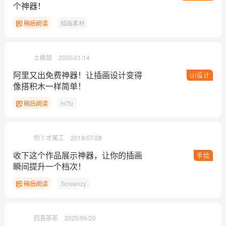
个神器！
稍后阅读
插画素材
土拨鼠
2020/01/14
阿里又出免费神器！让插画设计变得
UI设计
像搭积木一样简单！
稍后阅读
HiTu
你丫才美工
2019/07/28
收下这个作品展示神器，让你的插画
手绘
瞬间提升一个档次！
稍后阅读
Screenzy
四喜茶茶
2025/06/20