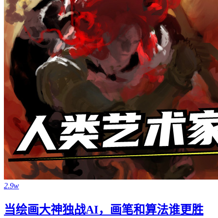
2.9w
当绘画大神独战AI，画笔和算法谁更胜