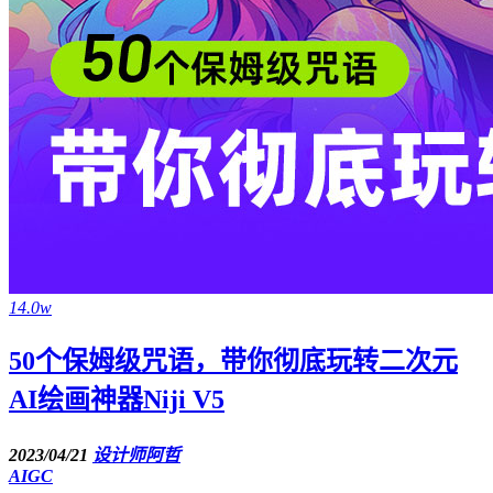
14.0w
50个保姆级咒语，带你彻底玩转二次元
AI绘画神器Niji V5
2023/04/21
设计师阿哲
AIGC