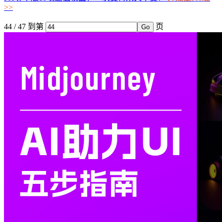
>>
44 / 47
到第
页
Go