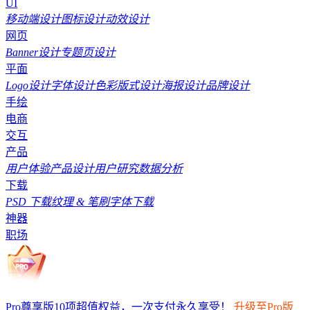
UI
移动端设计
图标设计
动效设计
网页
Banner设计
专题页设计
平面
Logo设计
字体设计
色彩
版式设计
海报设计
品牌设计
手绘
电商
交互
产品
用户体验
产品设计
用户研究
数据分析
下载
PSD 下载
纹理 & 笔刷
字体下载
神器
职场
Pro尊享版10项超值权益，一次支付永久享受！
升级至Pro版