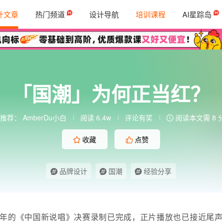
计文章
热门频道
设计导航
培训课程
AI星踪岛
「国潮」为何正当红？
推荐：
AmberDu小白
阅读 6.4w
评论有奖
阅读本文需 8 
收藏
点赞
品牌设计
国潮
经验分享
年的《中国新说唱》决赛录制已完成，正片播放也已接近尾