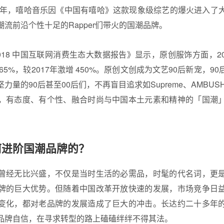
17年，嘻哈音乐因《中国有嘻哈》这款现象级综艺的爆火进入了
流前沿个性十足的Rapper们带火的
国潮
品牌。
2018 中国互联网消费生态大数据报告》显示，原创服饰方面，201
65%，较2017年激增 450%。原创文创成为文艺90后新宠，9
量的90后甚至00后们，不再盲目追求如Supreme、AMBUSH、O
，有态度、有个性、融合时尚与中国本土元素和精神的「国潮
何进阶国潮品牌的？
曾经无比兴盛，不仅是当时生活的必需品，时髦的代名词，更
牌的巨大优势。但随着中国改革开放快速的发展，市场竞争日
变化，都对老品牌的发展造成了巨大的冲击。长达约二十多年
品牌自信，在寻求转型的路上磕磕绊绊不得其法。