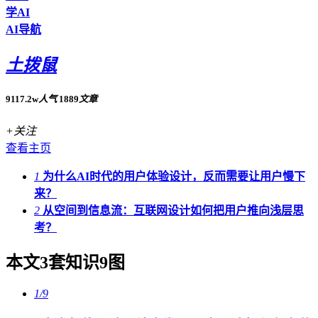
学AI
AI导航
土拨鼠
9117.2w
人气
1889
文章
+关注
查看主页
1
为什么AI时代的用户体验设计，反而需要让用户慢下
来？
2
从空间到信息流：互联网设计如何把用户推向浅层思
考？
本文3套知识9图
1/9