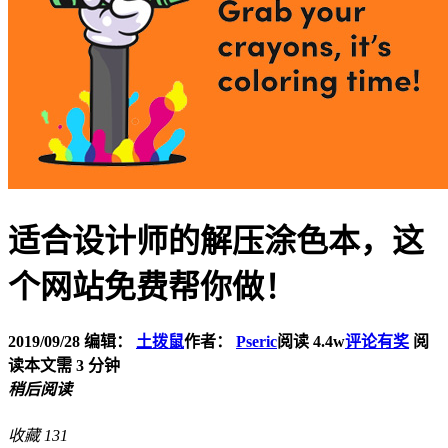
适合设计师的解压涂色本，这
个网站免费帮你做！
2019/09/28
编辑：
土拨鼠
作者：
Pseric
阅读 4.4w
评论有奖
阅
读本文需 3 分钟
稍后阅读
收藏
131