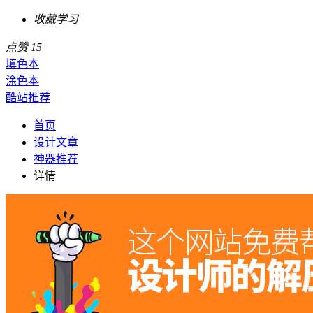
干货满满
点赞
15
填色本
涂色本
酷站推荐
首页
设计文章
神器推荐
详情