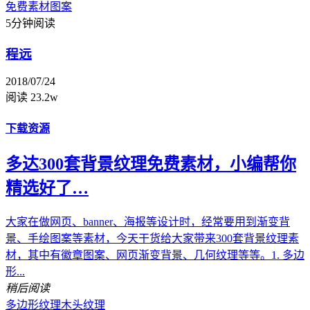
免费素材
图案
5分钟阅读
程远
2018/07/24
阅读 23.2w
下载资源
多达300套背景纹理免费素材，小编帮你
精选好了…
大家在做网页、banner、海报等设计时，经常要用到渐变背
景、手绘图案等素材，今天干货给大家带来300套背景纹理素
材，其中有徽章图案、网页渐变背景、几何纹理等等。1. 多边
形...
稍后阅读
多边形纹理
木头纹理