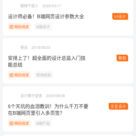
酸梅干超人
2026/03/17
设计师必备！B端网页设计参数大全
UI设计
稍后阅读
B端设计
程远
2018/08/23
安排上了！超全面的设计总监入门技
教程
能总结
稍后阅读
职场经验
龙爪槐守望者
2025/08/08
5个天坑的血泪教训！为什么千万不要
交互设计
在B端网页里引入多页签？
稍后阅读
B端产品