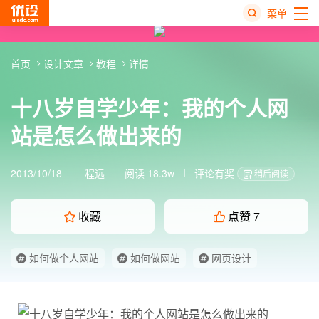
菜单
热
首页
设计文章
教程
详情
搜
榜
十八岁自学少年：我的个人网
站是怎么做出来的
2013/10/18
程远
阅读 18.3w
评论有奖
稍后阅读
收藏
点赞
7
如何做个人网站
如何做网站
网页设计