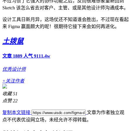
不过习惯了它强大的协作功能之后，反而很难想象重新回到
Sketch 该怎么省去对客户、主管、或是其他设计师沟通成本。
设计工具日新月异，这场仗还不知道谁会胜出，不过现在看起
来 Figma 赢面颇大的呢！很期待它接下来会如何再进化。
土拨鼠
文章 1889
人气 9111.4w
优秀设计师
+关注作者
收藏
51
点赞
22
复制本文链接
文章为作者独立观
点不代表优设网立场，
未经允许不得转载。