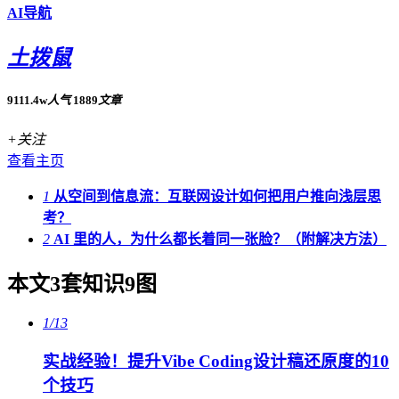
AI导航
土拨鼠
9111.4w
人气
1889
文章
+关注
查看主页
1
从空间到信息流：互联网设计如何把用户推向浅层思
考？
2
AI 里的人，为什么都长着同一张脸？（附解决方法）
本文3套知识9图
1/13
实战经验！提升Vibe Coding设计稿还原度的10
个技巧