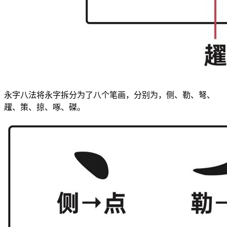
永字八法将永字拆分为了八个笔画，分别为，侧、勒、弩、
趯、策、掠、啄、磔。