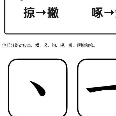
他们分别对应点、横、竖、钩、提、撇、短撇和捺。