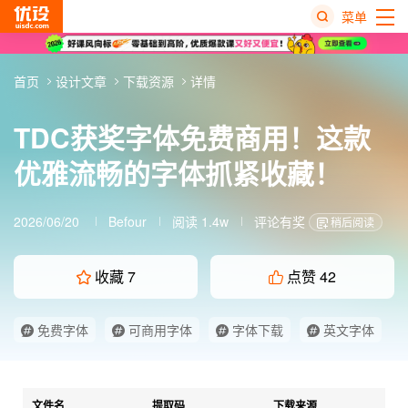
菜单
热
首页
设计文章
下载资源
详情
搜
榜
TDC获奖字体免费商用！这款
优雅流畅的字体抓紧收藏！
2026/06/20
Befour
阅读 1.4w
评论有奖
稍后阅读
收藏
7
点赞
42
免费字体
可商用字体
字体下载
英文字体
文件名
提取码
下载来源