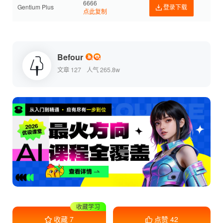
6666
Gentium Plus
登录下载
点此复制
Befour
文章 127
人气 265.8w
干货满满
收藏
7
点赞
42