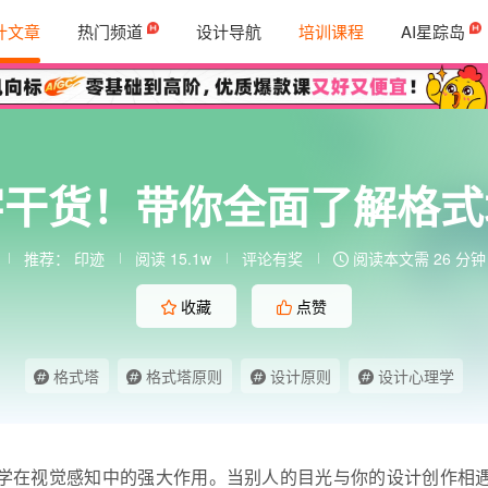
计文章
热门频道
设计导航
培训课程
AI星踪岛
字干货！带你全面了解格式
推荐：
印迹
阅读 15.1w
评论有奖
阅读本文需 26 分钟
收藏
点赞
格式塔
格式塔原则
设计原则
设计心理学
学在视觉感知中的强大作用。当别人的目光与你的设计创作相