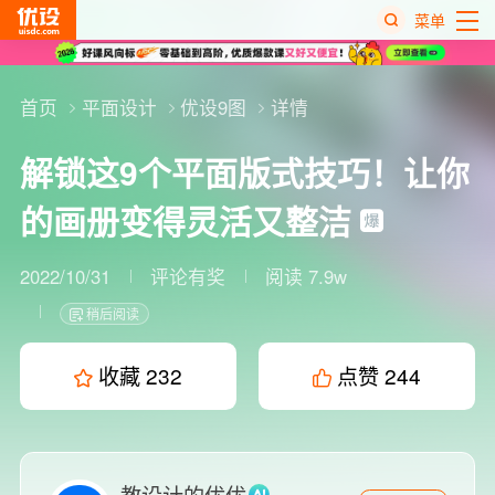
菜单
热
搜
首页
平面设计
优设9图
详情
榜
解锁这9个平面版式技巧！让你
的画册变得灵活又整洁
2022/10/31
评论有奖
阅读 7.9w
稍后阅读
收藏
232
点赞
244
教设计的优优