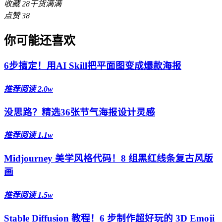
收藏
28
干货满满
点赞
38
你可能还喜欢
6步搞定！用AI Skill把平面图变成爆款海报
推荐
阅读 2.0w
没思路？精选36张节气海报设计灵感
推荐
阅读 1.1w
Midjourney 美学风格代码！8 组黑红线条复古风版
画
推荐
阅读 1.5w
Stable Diffusion 教程！6 步制作超好玩的 3D Emoji