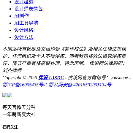
设计趋势
设计师表情包
AI创作
AI工具导航
设计风格
设计方法
本网站所有数据及文档均受《著作权法》及相关法律法规保
护，任何组织及个人不得侵权，违者我司将依法追究侵权责
任，情节严重者将报警处理，特此声明。 优设网法律顾问：
刘杰律师
Copyright © 2026
优设-UISDC
- 优设网官方微信号：youshege
-
鄂ICP备16005435号-1
鄂公网安备 42018502001134号
每天官微五分钟
一年萌新变大神
扫码关注