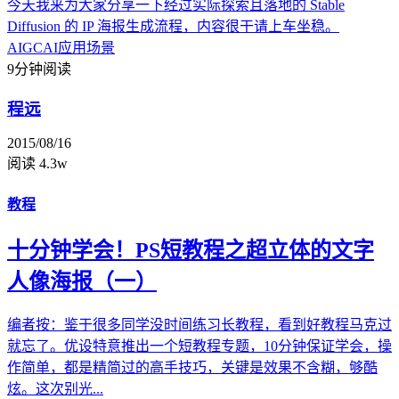
今天我来为大家分享一下经过实际探索且落地的 Stable
Diffusion 的 IP 海报生成流程，内容很干请上车坐稳。
AIGC
AI应用场景
9分钟阅读
程远
2015/08/16
阅读 4.3w
教程
十分钟学会！PS短教程之超立体的文字
人像海报（一）
编者按：鉴于很多同学没时间练习长教程，看到好教程马克过
就忘了。优设特意推出一个短教程专题，10分钟保证学会，操
作简单，都是精简过的高手技巧，关键是效果不含糊，够酷
炫。这次别光...