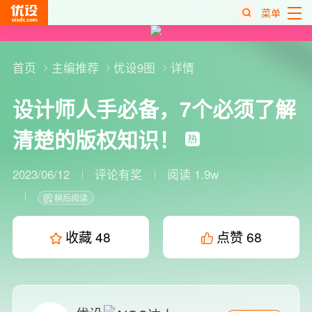
菜单
热
搜
首页
主编推荐
优设9图
详情
榜
设计师人手必备，7个必须了解
清楚的版权知识！
2023/06/12
评论有奖
阅读 1.9w
稍后阅读
收藏
48
点赞
68