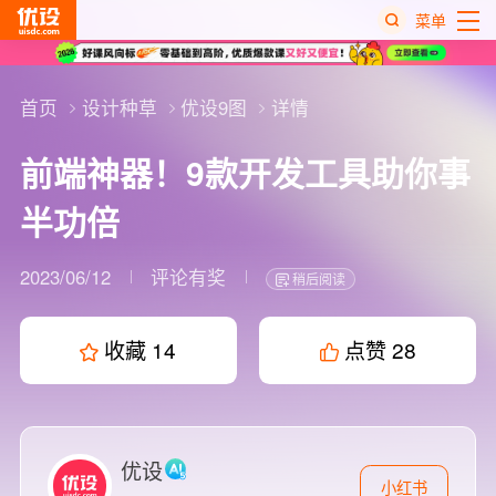
菜单
热
搜
首页
设计种草
优设9图
详情
榜
前端神器！9款开发工具助你事
半功倍
2023/06/12
评论有奖
稍后阅读
收藏
14
点赞
28
优设
小红书