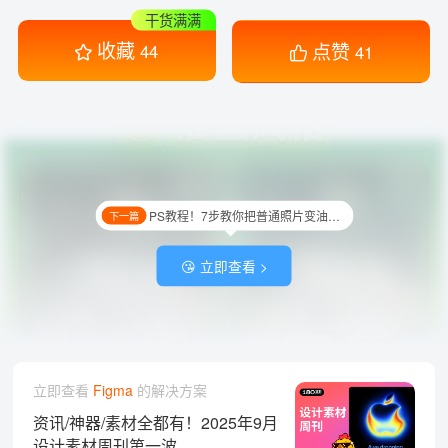
干货满满
收藏
点赞
44
41
PS教程！7步教你把普通照片变油画效果！
下一篇
😘 立即查看 >
立即查看
Figma
的解决方案
资讯/神器/素材全都有！2025年9月
设计素材周刊第一波