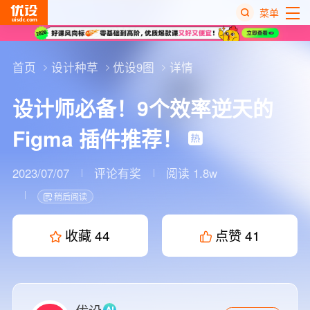
菜单
热
搜
首页
设计种草
优设9图
详情
榜
设计师必备！9个效率逆天的
Figma 插件推荐！
2023/07/07
评论有奖
阅读 1.8w
稍后阅读
收藏
44
点赞
41