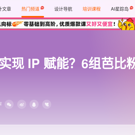
计文章
热门频道
设计导航
培训课程
AI星踪岛
ey 实现 IP 赋能？6组
享