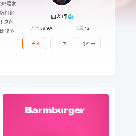
IP爆发
牌相继
四老师
受下这芭
人气
86.9w
文章
42
比较多
+关注
主页
小红书