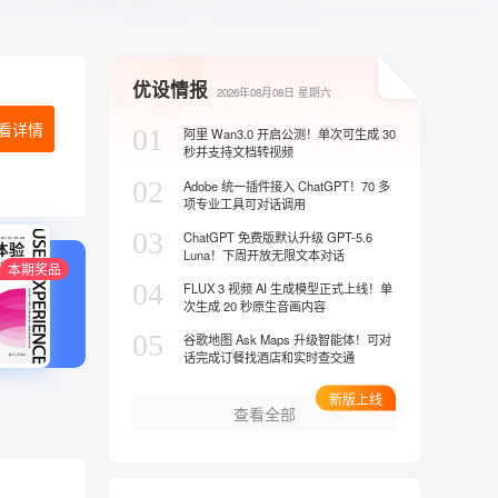
优设情报
2026年08月08日
星期六
看详情
01
阿里 Wan3.0 开启公测！单次可生成 30
秒并支持文档转视频
02
Adobe 统一插件接入 ChatGPT！70 多
项专业工具可对话调用
03
ChatGPT 免费版默认升级 GPT-5.6
Luna！下周开放无限文本对话
本期奖品
04
FLUX 3 视频 AI 生成模型正式上线！单
次生成 20 秒原生音画内容
05
谷歌地图 Ask Maps 升级智能体！可对
话完成订餐找酒店和实时查交通
新版上线
查看全部