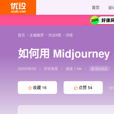
首页
设
首页
主编推荐
优设9图
详情
如何用 Midjourn
2023/08/03
评论有奖
阅读 1.5w
稍后阅读
收藏
16
点赞
54
分