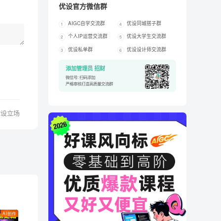
优设官方微信群
AIGC自学交流群
优设同城搭子群
1
4
个人IP运营交流群
优设大学生交流群
2
5
优设私单群
优设设计师交流群
3
6
添加管理员 招财
微信号: 扫码添加
严格审核打造高质量交流群
优设立场
AI创作