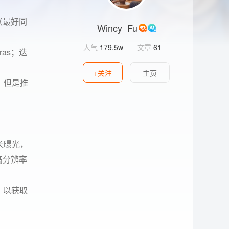
好（最好同
Wincy_Fu
人气
179.5w
文章
61
ras；迭
+关注
主页
现，但是推
能长曝光，
高分辨率
重，以获取