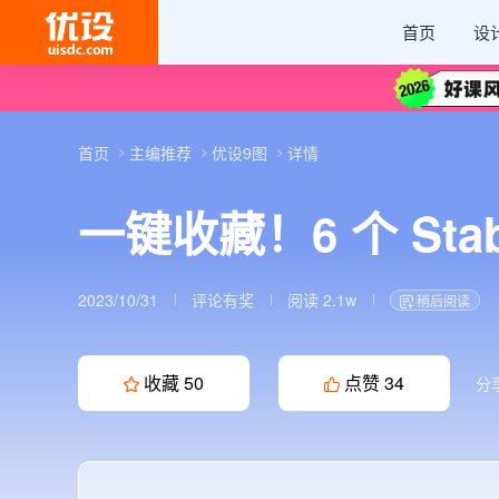
首页
设
首页
主编推荐
优设9图
详情
一键收藏！6 个 Stab
2023/10/31
评论有奖
阅读 2.1w
稍后阅读
收藏
50
点赞
34
分