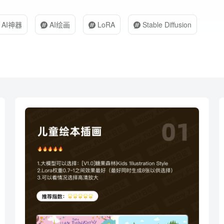
AI神器
AI绘画
LoRA
Stable Diffusion