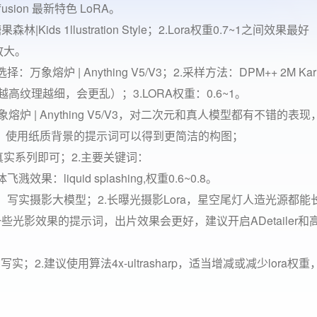
usion 最新特色 LoRA。
Kids 1llustration Style；2.Lora权重0.7~1之间效果最
放大。
万象熔炉 | Anything V5/V3；2.采样方法：DPM++ 2M Kar
高纹理越细，会更乱）；3.LORA权重：0.6~1。
象熔炉 | Anything V5/V3，对二次元和真人模型都有不错的表
、使用纸质背景的提示词可以得到更简洁的构图；
真实系列即可；2.主要关键词：
3.液体飞溅效果：liquid splashing,权重0.6~0.8。
以选择：写实摄影大模型；2.长曝光摄影Lora，星空尾灯人造光源都
些光影效果的提示词，出片效果会更好，建议开启ADetailer和
实；2.建议使用算法4x-ultrasharp，适当增减或减少lora权