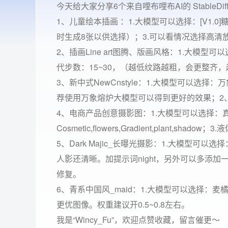
今天给大家分享6个来自哩布哩布AI的 StableDiff
1、儿童绘本插画 ：1.大模型可以选择：[V1.0]糖果森林|
时生成8张以供选择）；3.可以看情况选择高清
2、插画Line art图腾、版画风格：1.大模型可以选择：
代步数：15~30，（越低纹路越粗，会更整齐，越
3、新中式NewCnstyle：1.大模型可以选择：万
荐使用万象熔炉大模型可以得到更好的效果；2
4、电商产品创意摄影图：1.大模型可以选择：
Cosmetic,flowers,Gradient,plant,shadow；
5、Dark Majic_长曝光摄影：1.大模型可
人影还清晰。加提示词night，另外可以多添加一
修复。
6、青系中国风_maid：1.大模型可以选择：麦橘写
更优图像。权重建议开0.5~0.8左右。
我是“Wincy_Fu”，欢迎点赞收藏，留言催更～