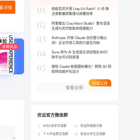
看详情
01
蚂蚁百灵开源 Ling-3.0-flash！5.1B 激
活参数兼顾推理与部署效率
02
阿里推出 CosyVoice Studio！整合语音
生成与实时智能体搭建能力
03
Anthropic 开放 Claude 自托管沙箱公
测！企业可将工具执行留在内网
本期奖品
04
Suno 将为 AI 生成音乐添加隐形水印！
跨平台可识别来源
05
微软 Copilot 新版图标曝光！移除 3D 阴
影转向扁平化设计
新版上线
查看全部
优设官方微信群
AIGC自学交流群
优设同城搭子群
1
4
个人IP运营交流群
优设大学生交流群
2
5