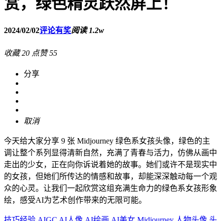
赏，绿色精灵跃然屏上！
2024/02/02
评论有奖
阅读 1.2w
收藏
20
点赞
55
分享
取消
今天给大家分享 9 张 Midjourney 绿色系女孩头像，绿色的主
调让整个系列显得清新自然，充满了青春与活力，仿佛从画中
走出的少女，正在向你诉说着她的故事。她们或许不是现实中
的女孩，但她们所传达的情感和故事，却能深深触动每一个观
众的心灵。让我们一起欣赏这组充满生命力的绿色系女孩形象
绘，感受AI为艺术创作带来的无限可能。
技巧经验
AIGC
AI人像
AI绘画
AI美女
Midjourney
人物头像
头