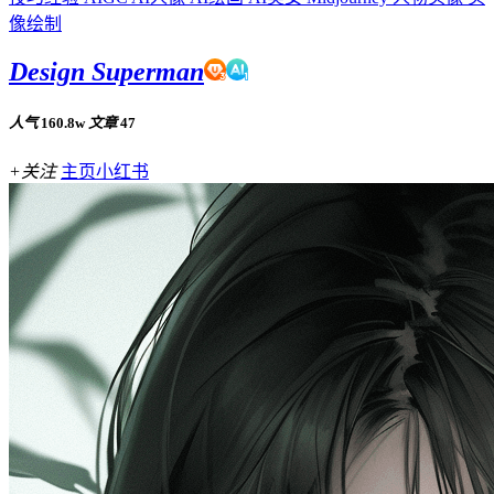
像绘制
Design Superman
人气
160.8w
文章
47
+关注
主页
小红书