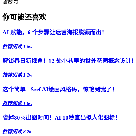
点赞
73
你可能还喜欢
AI 赋能，6 个步骤让运营海报脱颖而出！
推荐
阅读 1.6w
解锁春日新视角！12 处小巷里的世外花园概念设计
推荐
阅读 1.1w
这个简单 --Sref AI绘画风格码，惊艳到我了！
推荐
阅读 1.6w
省掉80%出图时间！AI 10秒直出拟人化图标！
推荐
阅读 8.2k