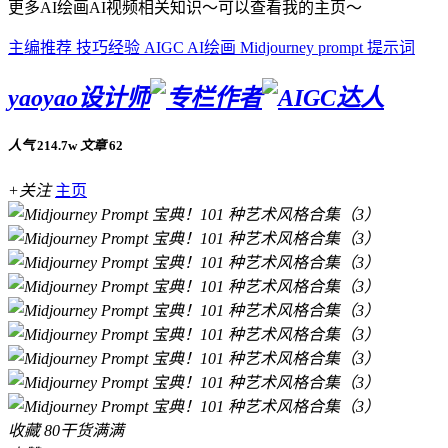
更多AI绘画AI视频相关知识～可以查看我的主页～
主编推荐
技巧经验
AIGC
AI绘画
Midjourney
prompt
提示词
yaoyao设计师
人气
214.7w
文章
62
+关注
主页
收藏
80
干货满满