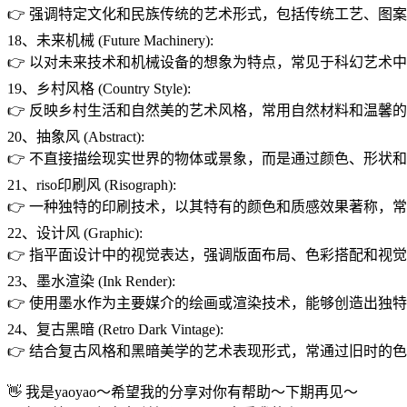
👉 强调特定文化和民族传统的艺术形式，包括传统工艺、图
18、未来机械 (Future Machinery):
👉 以对未来技术和机械设备的想象为特点，常见于科幻艺术
19、乡村风格 (Country Style):
👉 反映乡村生活和自然美的艺术风格，常用自然材料和温馨
20、抽象风 (Abstract):
👉 不直接描绘现实世界的物体或景象，而是通过颜色、形状
21、riso印刷风 (Risograph):
👉 一种独特的印刷技术，以其特有的颜色和质感效果著称，
22、设计风 (Graphic):
👉 指平面设计中的视觉表达，强调版面布局、色彩搭配和视
23、墨水渲染 (Ink Render):
👉 使用墨水作为主要媒介的绘画或渲染技术，能够创造出独
24、复古黑暗 (Retro Dark Vintage):
👉 结合复古风格和黑暗美学的艺术表现形式，常通过旧时的
👋 我是yaoyao～希望我的分享对你有帮助～下期再见～