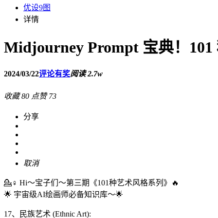
优设9图
详情
Midjourney Prompt 宝典
2024/03/22
评论有奖
阅读 2.7w
收藏
80
点赞
73
分享
取消
💁♀️ Hi～宝子们～第三期《101种艺术风格系列》🔥
🌟 宇宙级AI绘画师必备知识库～🌟
17、民族艺术 (Ethnic Art):