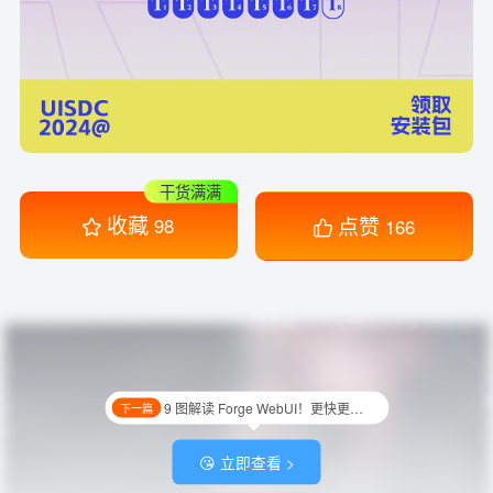
干货满满
收藏
点赞
98
166
9 图解读 Forge WebUI！更快更稳的 SD 运行神器！
下一篇
😘 立即查看 >