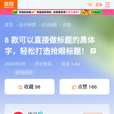
菜单
热
搜
首页
设计种草
优设9图
详情
榜
8 款可以直接做标题的黑体
字，轻松打造抢眼标题！
2024/05/25
评论有奖
阅读 3.2w
稍后阅读
收藏
98
点赞
166