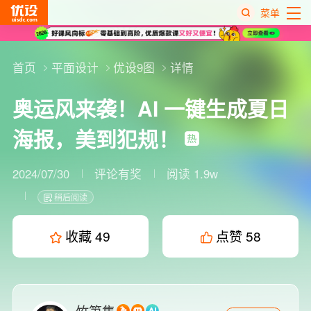
菜单
热
搜
首页
平面设计
优设9图
详情
榜
奥运风来袭！AI 一键生成夏日
海报，美到犯规！
2024/07/30
评论有奖
阅读 1.9w
稍后阅读
收藏
49
点赞
58
竹笋集