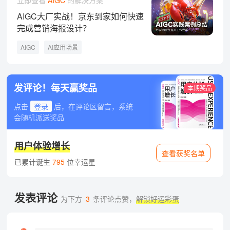
立即查看
AIGC
的解决方案
AIGC大厂实战！京东到家如何快速
完成营销海报设计？
AIGC
AI应用场景
发评论！每天赢奖品
本期奖品
点击
登录
后，在评论区留言，系统
会随机派送奖品
用户体验增长
查看获奖名单
已累计诞生
795
位幸运星
发表评论
为下方
3
条评论点赞，
解锁好运彩蛋