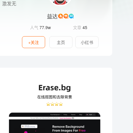
、激发无
益达
人气
77.9w
文章
45
+关注
主页
小红书