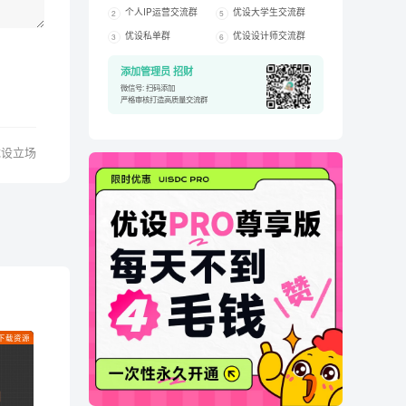
个人IP运营交流群
优设大学生交流群
2
5
优设私单群
优设设计师交流群
3
6
添加管理员 招财
微信号: 扫码添加
严格审核打造高质量交流群
优设立场
下载资源