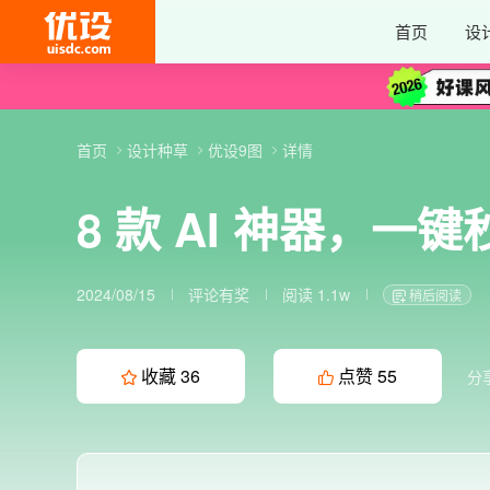
首页
设
首页
设计种草
优设9图
详情
8 款 AI 神器，
2024/08/15
评论有奖
阅读 1.1w
稍后阅读
收藏
36
点赞
55
分