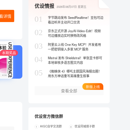
优设情报
2026年08月07日
星期五
看详情
01
字节跳动发布 SeedRealtime！豆包可边
看边听并主动开口交流
02
京东正式开源 JoyAI-Video-Edit！视频
可边播放边实时换物改风格
03
阿里云上线 One Key MCP！开发者用
一把密钥接入多家 MCP 服务
本期奖品
04
Mistral 发布 Shieldstral！单张显卡即可
本地审核多语言图文内容
05
《蜘蛛侠 4》哪吒主题国风海报出圈！
用东方神话重写英雄重生叙事
新版上线
查看全部
优设官方微信群
AIGC自学交流群
优设同城搭子群
1
4