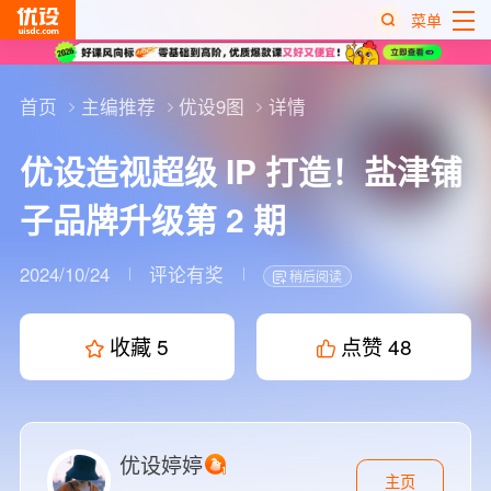
菜单
热
搜
首页
主编推荐
优设9图
详情
榜
优设造视超级 IP 打造！盐津铺
子品牌升级第 2 期
2024/10/24
评论有奖
稍后阅读
收藏
5
点赞
48
优设婷婷
主页