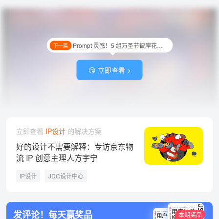
Prompt 灵感！5 组万圣节彼岸花创意海报设计
下一篇
😘 立即查看 >
立即查看
IP设计
的解决方案
好的设计不需要解释：专访京东物
流 IP 创意主理人方宇宁
IP设计
JDC设计中心
发评论！每天赢奖品
本期奖品