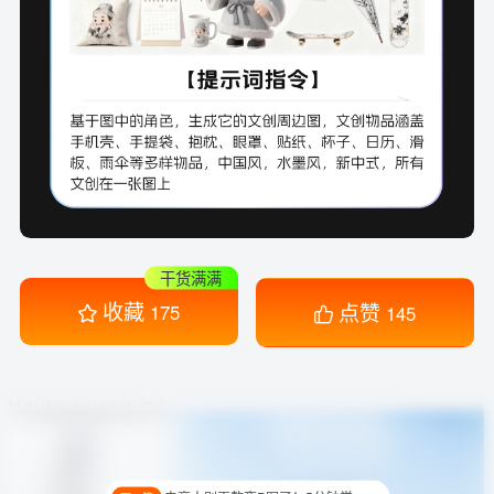
干货满满
收藏
点赞
175
145
电商人别再熬夜P图了！5分钟学会AI精修+溶图神技！
下一篇