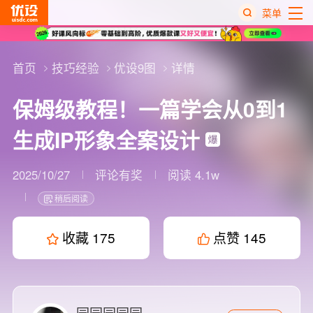
菜单
热
搜
首页
技巧经验
优设9图
详情
榜
保姆级教程！一篇学会从0到1
生成IP形象全案设计
2025/10/27
评论有奖
阅读 4.1w
稍后阅读
收藏
175
点赞
145
园园园园园。