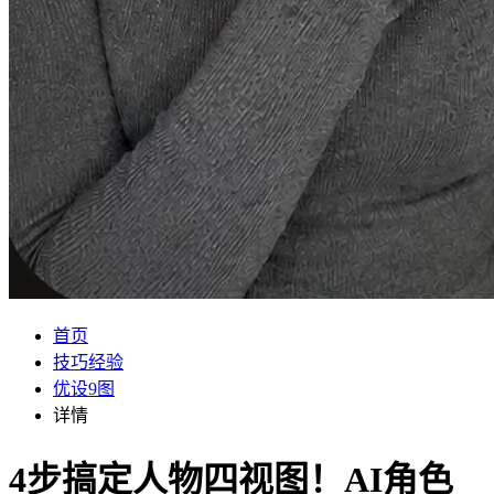
首页
技巧经验
优设9图
详情
4步搞定人物四视图！AI角色