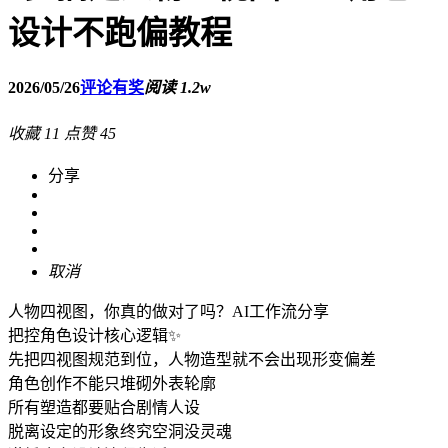
设计不跑偏教程
2026/05/26
评论有奖
阅读 1.2w
收藏
11
点赞
45
分享
取消
人物四视图，你真的做对了吗？AI工作流分享
把控角色设计核心逻辑✨
先把四视图规范到位，人物造型就不会出现形变偏差
角色创作不能只堆砌外表轮廓
所有塑造都要贴合剧情人设
脱离设定的形象终究空洞没灵魂