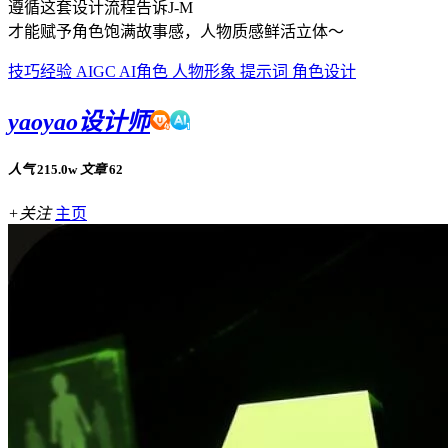
遵循这套设计流程告诉J-M
才能赋予角色饱满故事感，人物质感鲜活立体～
技巧经验
AIGC
AI角色
人物形象
提示词
角色设计
yaoyao设计师
人气
215.0w
文章
62
+关注
主页