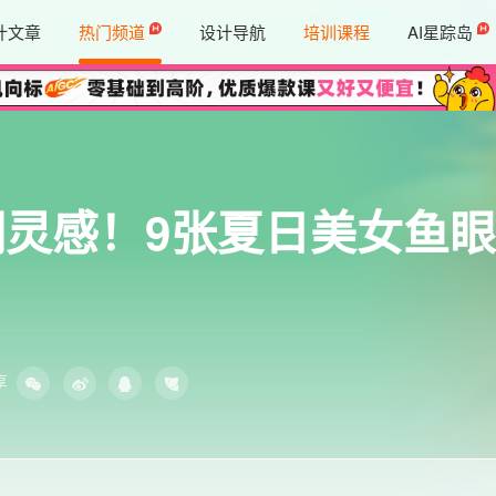
计文章
热门频道
设计导航
培训课程
AI星踪岛
提示词灵感！9张夏日美女鱼
享