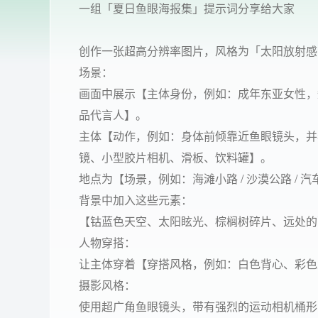
一组「夏日鱼眼海报集」提示词分享给大家
创作一张超高分辨率图片，风格为「太阳放射感
场景：
画面中展示【主体身份，例如：成年东亚女性，短铜
品代言人】。
主体【动作，例如：身体前倾靠近鱼眼镜头，并
镜、小型胶片相机、滑板、饮料罐】。
地点为【场景，例如：海滩小路 / 沙漠公路 / 汽车
背景中加入这些元素：
【钴蓝色天空、太阳眩光、棕榈树碎片、远处的
人物穿搭：
让主体穿着【穿搭风格，例如：白色背心、彩色
摄影风格：
使用超广角鱼眼镜头，带有强烈的运动相机桶形