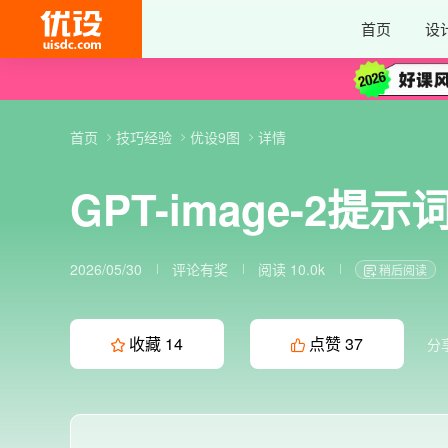
首页
设
首页
技巧经验
优设9图
详情
GPT-image-2
2026/05/30
评论有奖
阅读 10.0k
稍后阅读
收藏
14
点赞
37
分