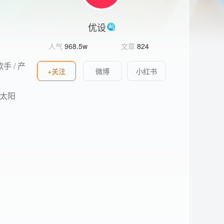
优设
人气
968.5w
文章
824
 / 产
+关注
微博
小红书
太阳
。