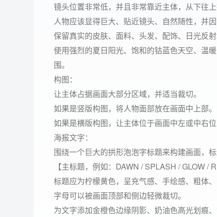
镜头位置非常低，并且非常靠近主体，从下往上
人物应该显得巨大、贴近镜头、自然随性，并因
保留真实的皮肤、面料、头发、配饰、日光反射
使用强烈的夏日阳光、饱和的钴蓝色天空、温暖
围。
构图：
让主体占据画面大部分区域，并适当裁切。
如果是竖版构图，将人物面部放在画面中上部。
如果是横版构图，让主体位于画面中左或中右位
海报文字：
围绕一个巨大的拱形泡泡字标题来构建画面，标
【主标题，例如：DAWN / SPLASH / GLOW / R
标题应为柠檬黄色，呈充气感、手绘感、粗体、
字母可以被画面顶部和侧边轻微裁切。
为文字添加金橙色边缘阴影、奶油色高光划痕、