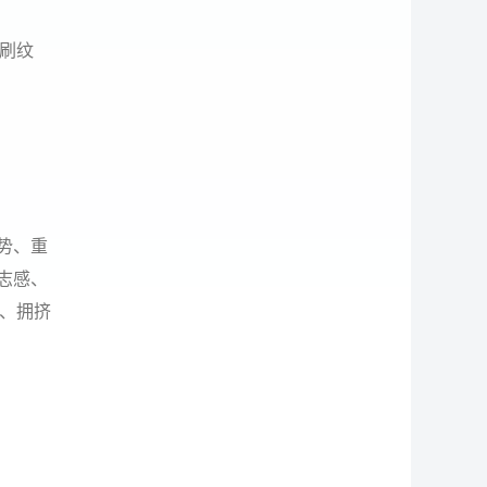
刷纹
姿势、重
志感、
、拥挤