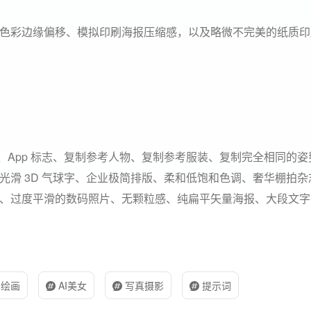
色彩边缘偏移、模拟印刷海报压缩感，以及略微不完美的纸质印
go、App 标志、复制参考人物、复制参考服装、复制完全相同的
光滑 3D 气球字、企业极简排版、柔和低饱和色调、奢华棚拍杂
、过度平滑的数码照片、无颗粒感、纯扁平矢量海报、大段文字
I绘画
AI美女
写真摄影
提示词