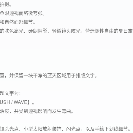
拍摄。
鱼眼透视而略微夸张。
和自然面部细节。
的肤色高光、硬朗阴影、轻微镜头眩光，营造随性自由的夏日旅
置，并保留一块干净的蓝天区域用于排版文字。
题文字为：
USH / WAVE】。
活泼，并受到透视影响而发生弯曲。
镜头光点、小型太阳放射装饰、闪光点，以及手绘下划线细节。