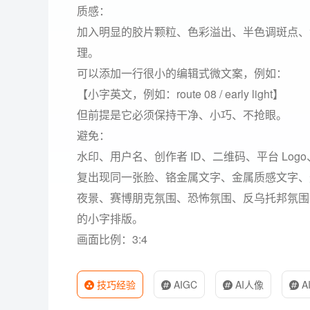
质感：
加入明显的胶片颗粒、色彩溢出、半色调斑点、
理。
可以添加一行很小的编辑式微文案，例如：
【小字英文，例如：route 08 / early light】
但前提是它必须保持干净、小巧、不抢眼。
避免：
水印、用户名、创作者 ID、二维码、平台 Lo
复出现同一张脸、铬金属文字、金属质感文字、
夜景、赛博朋克氛围、恐怖氛围、反乌托邦氛围
的小字排版。
画面比例：3:4
技巧经验
AIGC
AI人像
A