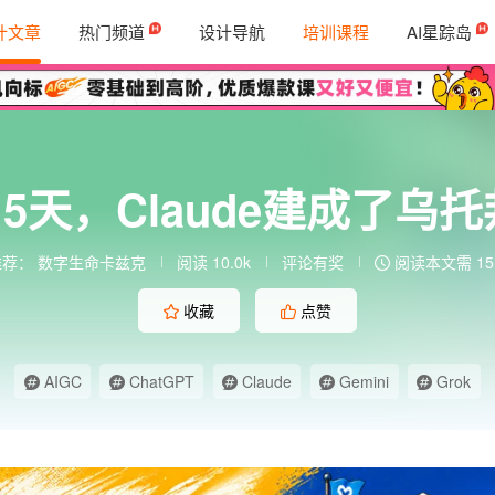
计文章
热门频道
设计导航
培训课程
AI星踪岛
5天，Claude建成了乌
推荐：
数字生命卡兹克
阅读 10.0k
评论有奖
阅读本文需 15
收藏
点赞
AIGC
ChatGPT
Claude
Gemini
Grok