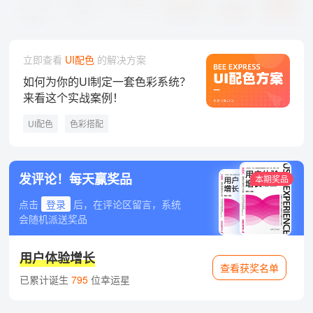
立即查看
UI配色
的解决方案
如何为你的UI制定一套色彩系统？
来看这个实战案例！
UI配色
色彩搭配
发评论！每天赢奖品
本期奖品
点击
登录
后，在评论区留言，系统
会随机派送奖品
用户体验增长
查看获奖名单
已累计诞生
795
位幸运星