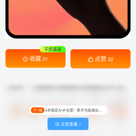
干货满满
收藏
点赞
21
32
4步搞定AI IP全案！新手也能做出3D卡通形象和周边
下一篇
😘 立即查看 >