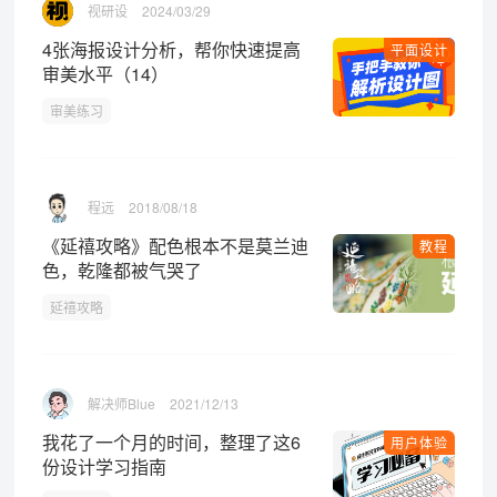
视研设
2024/03/29
4张海报设计分析，帮你快速提高
平面设计
审美水平（14）
审美练习
程远
2018/08/18
《延禧攻略》配色根本不是莫兰迪
教程
色，乾隆都被气哭了
延禧攻略
解决师Blue
2021/12/13
我花了一个月的时间，整理了这6
用户体验
份设计学习指南