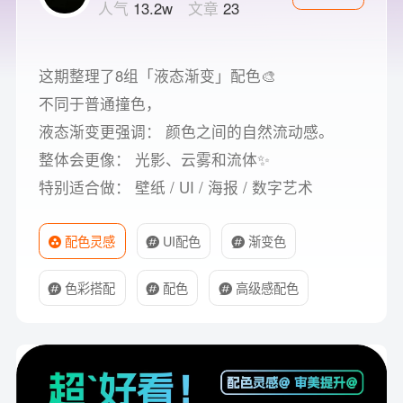
人气
13.2w
文章
23
这期整理了8组「液态渐变」配色🎨
不同于普通撞色，
液态渐变更强调： 颜色之间的自然流动感。
整体会更像： 光影、云雾和流体✨
特别适合做： 壁纸 / UI / 海报 / 数字艺术
配色灵感
UI配色
渐变色
色彩搭配
配色
高级感配色