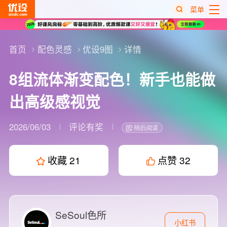
菜单
热
搜
首页
配色灵感
优设9图
详情
榜
8组流体渐变配色！新手也能做
出高级感视觉
2026/06/03
评论有奖
稍后阅读
收藏
21
点赞
32
SeSoul色所
小红书