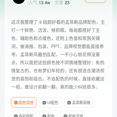
人气
13.4w
文章
23
这次我整理了 9 组超好看的孟菲斯品牌配色，主
打一个鲜艳、活泼、够抓眼。每组都搭好了主
色、辅助色和点缀色，还附上色值和氛围关键
词，做海报、包装、PPT、品牌视觉都能直接参
考。孟菲斯风最怕乱配，一不小心就花得没重
点，所以我把这些颜色按不同情绪整理好：有热
情复古的，也有梦幻年轻的，还有很适合潮流视
觉的高饱和组合。不会配色的时候，直接收藏这
一组，做设计前翻一翻，真的能少纠结很多。
配色灵感
UI配色
孟菲斯风格
色彩搭配
配色
配色灵感