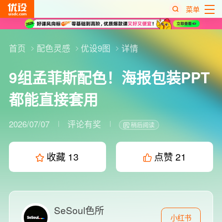
菜单
热
搜
首页
配色灵感
优设9图
详情
榜
9组孟菲斯配色！海报包装PPT
都能直接套用
2026/07/07
评论有奖
稍后阅读
收藏
13
点赞
21
SeSoul色所
小红书