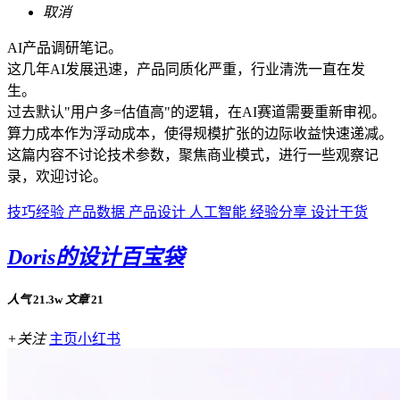
取消
AI产品调研笔记。
这几年AI发展迅速，产品同质化严重，行业清洗一直在发
生。
过去默认"用户多=估值高"的逻辑，在AI赛道需要重新审视。
算力成本作为浮动成本，使得规模扩张的边际收益快速递减。
这篇内容不讨论技术参数，聚焦商业模式，进行一些观察记
录，欢迎讨论。
技巧经验
产品数据
产品设计
人工智能
经验分享
设计干货
Doris的设计百宝袋
人气
21.3w
文章
21
+关注
主页
小红书