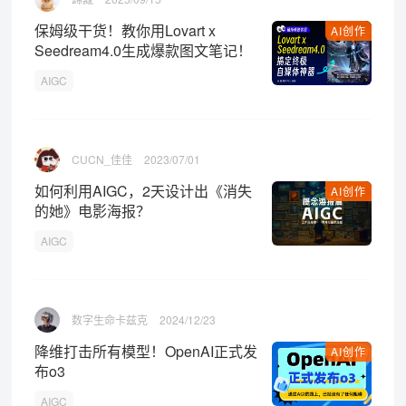
保姆级干货！教你用Lovart x
AI创作
Seedream4.0生成爆款图文笔记！
AIGC
CUCN_佳佳
2023/07/01
如何利用AIGC，2天设计出《消失
AI创作
的她》电影海报？
AIGC
数字生命卡兹克
2024/12/23
降维打击所有模型！OpenAI正式发
AI创作
布o3
AIGC