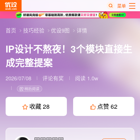
菜单
热
搜
首页
技巧经验
优设9图
详情
榜
IP设计不熬夜！3个模块直接生
成完整提案
2026/07/08
评论有奖
阅读 1.0w
稍后阅读
收藏
28
点赞
62
园园园园园。