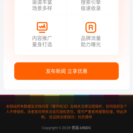
渠道丰富
搜索引擎
场景多样
极速收录
内容推广
品牌流量
量身打造
助力曝光
发布新闻 立享优惠
本网站所有数据及文档均受《著作权法》及相关法律法规保护，任何组织及个
人不得侵权，违者我司将依法追究侵权责任，情节严重者将报警处理，特此声
明。 优设网法律顾问：刘杰律师
Copyright © 2026
优设-UISDC