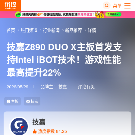
菜单
热
搜
首页
热门频道
行业新闻
新品推荐
详情
榜
技嘉Z890 DUO X主板首发支
持Intel iBOT技术！游戏性能
最高提升22%​
2026/05/29
品牌主：
技嘉
评论有奖
主板
技嘉
技嘉
热度指数 84.25