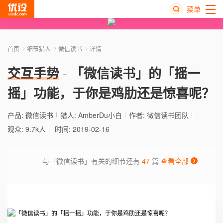
菜单
热
搜
首页
细节猎人
微信读书
详情
榜
交互手势
「微信读书」的「摇一
摇」功能，于你是鸡肋还是惊喜呢？
产品:
微信读书
猎人:
AmberDu小白
作者: 微信读书团队
观众: 9.7k人
时间: 2019-02-16
与「微信读书」有关的细节还有
47
篇
查看全部