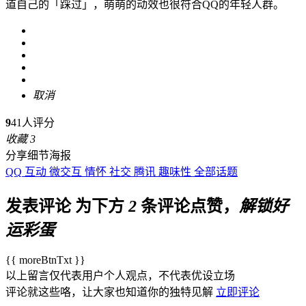
道自己的「踩过」，萌萌的动效也很符合QQ的年轻人群。
取消
9
41人评分
收藏
3
分享细节海报
QQ
互动
微交互
情怀
社交
腾讯
趣味性
全部话题
发表评论
为下方
2
条评论点赞，
解锁好
运彩蛋
{{ moreBtnTxt }}
以上留言仅代表用户个人观点，不代表优设立场
评论就这些咯，让大家也知道你的独特见解
立即评论