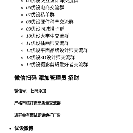
05
优设交互设计师交流群
06
优设电商交流群
07
优设私单群
08
优设硬件种草交流群
09
优设同城搭子群
10
优设大学生交流群
11
优设插画师交流群
12
优设平面品牌设计师交流群
13
优设3D设计师交流群
14
优设摄影剪辑爱好者交流群
微信扫码 添加管理员 招财
微信号： 扫码添加
严格审核打造高质量交流群
进群会有面试题谢绝打广告
优设微博